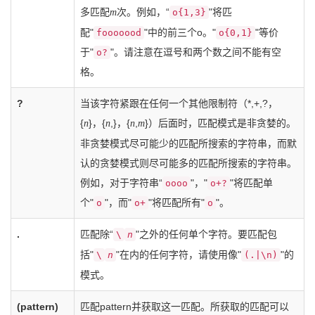
多匹配
次。例如，“
"将匹
m
o{1,3}
配"
"中的前三个o。"
"等价
fooooood
o{0,1}
于"
"。请注意在逗号和两个数之间不能有空
o?
格。
?
当该字符紧跟在任何一个其他限制符（*,+,?，
{
}，{
,}，{
,
}）后面时，匹配模式是非贪婪的。
n
n
n
m
非贪婪模式尽可能少的匹配所搜索的字符串，而默
认的贪婪模式则尽可能多的匹配所搜索的字符串。
例如，对于字符串“
"，"
"将匹配单
oooo
o+?
个"
"，而"
"将匹配所有"
"。
o
o+
o
.
匹配除“
"之外的任何单个字符。要匹配包
\
n
括"
"在内的任何字符，请使用像"
"的
\
n
(.|\n)
模式。
(pattern)
匹配pattern并获取这一匹配。所获取的匹配可以