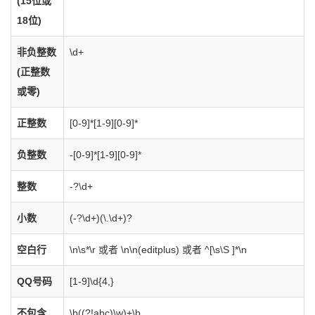
(15位或
18位)
非负整数
\d+
(正整数
或零)
正整数
[0-9]*[1-9][0-9]*
负整数
-[0-9]*[1-9][0-9]*
整数
-?\d+
小数
(-?\d+)(\.\d+)?
空白行
\n\s*\r 或者 \n\n(editplus) 或者 ^[\s\S ]*\n
QQ号码
[1-9]\d{4,}
不包含
\b((?!abc)\w)+\b