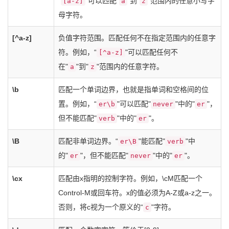
“
"可以匹配"
"到"
"范围内的任意小写字
[a-z]
a
z
母字符。
[^a-z]
负值字符范围。匹配任何不在指定范围内的任意字
符。例如，“
"可以匹配任何不
[^a-z]
在"
"到"
"范围内的任意字符。
a
z
\b
匹配一个单词边界，也就是指单词和空格间的位
置。例如，“
"可以匹配"
"中的"
"，
er\b
never
er
但不能匹配"
"中的"
"。
verb
er
\B
匹配非单词边界。“
"能匹配"
"中
er\B
verb
的"
"，但不能匹配"
"中的"
"。
er
never
er
\cx
匹配由x指明的控制字符。例如，\cM匹配一个
Control-M或回车符。x的值必须为A-Z或a-z之一。
否则，将c视为一个原义的“
"字符。
c