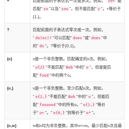
+
匹配前面的子表达式一次或多次。例如，“
"能
zo+
匹配"
"以及"
"，但不能匹配"
"。+等价于
zo
zoo
z
{1,}。
?
匹配前面的子表达式零次或一次。例如，
“
"可以匹配"
"或"
"中
do(es)?
does
does
的"
"。?等价于{0,1}。
do
{
}
是一个非负整数。匹配确定的
次。例如，
n
n
n
“
"不能匹配"
"中的"
"，但是能匹
o{2}
Bob
o
配"
"中的两个o。
food
{
,}
是一个非负整数。至少匹配
次。例如，
n
n
n
“
"不能匹配"
"中的"
"，但能匹
o{2,}
Bob
o
配"
"中的所有o。"
"等价
foooood
o{1,}
于"
"。"
"则等价于"
"。
o+
o{0,}
o*
{
,
}
和
均为非负整数，其中
<=
。最少匹配
次且最
n
m
m
n
n
m
n