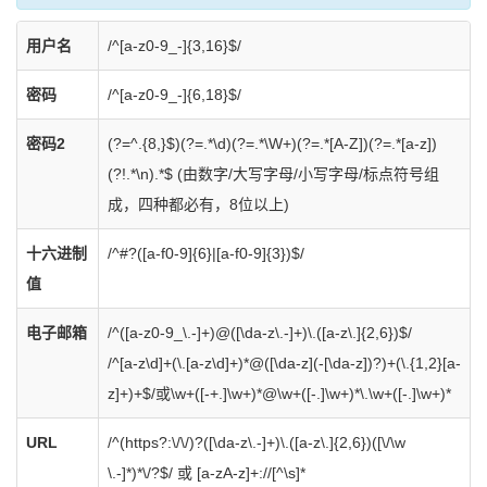
用户名
/^[a-z0-9_-]{3,16}$/
密码
/^[a-z0-9_-]{6,18}$/
密码2
(?=^.{8,}$)(?=.*\d)(?=.*\W+)(?=.*[A-Z])(?=.*[a-z])
(?!.*\n).*$
(由数字/大写字母/小写字母/标点符号组
成，四种都必有，8位以上)
十六进制
/^#?([a-f0-9]{6}|[a-f0-9]{3})$/
值
电子邮箱
/^([a-z0-9_\.-]+)@([\da-z\.-]+)\.([a-z\.]{2,6})$/
/^[a-z\d]+(\.[a-z\d]+)*@([\da-z](-[\da-z])?)+(\.{1,2}[a-
z]+)+$/或
\w+([-+.]\w+)*@\w+([-.]\w+)*\.\w+([-.]\w+)*
URL
/^(https?:\/\/)?([\da-z\.-]+)\.([a-z\.]{2,6})([\/\w
\.-]*)*\/?$/ 或
[a-zA-z]+://[^\s]*