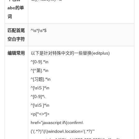
abc的单
词
匹配首尾
^\s*|\s*$
空白字符
编辑常用
以下是针对特殊中文的一些替换(editplus)
^[0-9].*\n
^[^第].*\n
^[习题].*\n
^[\s\S ]*\n
^[0-9]*\.
^[\s\S ]*\n
<p[^<>*]>
href="javascript:if\(confirm\
('(.*?)'\)\)window\.location='(.*?)'"