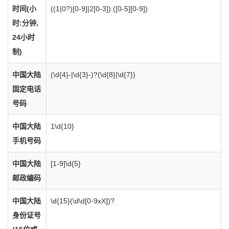
时间(小
((1|0?)[0-9]|2[0-3]):([0-5][0-9])
时:分钟,
24小时
制)
中国大陆
(\d{4}-|\d{3}-)?(\d{8}|\d{7})
固定电话
号码
中国大陆
1\d{10}
手机号码
中国大陆
[1-9]\d{5}
邮政编码
中国大陆
\d{15}(\d\d[0-9xX])?
身份证号