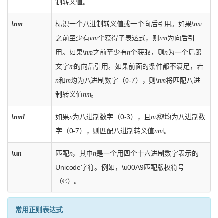
制转义值。
\
标识一个八进制转义值或一个向后引用。如果\
nm
nm
之前至少有
个获得子表达式，则
为向后引
nm
nm
用。如果\
之前至少有
个获取，则
为一个后跟
nm
n
n
文字
的向后引用。如果前面的条件都不满足，若
m
和
均为八进制数字（0-7），则\
将匹配八进
n
m
nm
制转义值
。
nm
\
如果
为八进制数字（0-3），且
均为八进制数
nml
n
m和l
字（0-7），则匹配八进制转义值
l。
nm
\u
匹配
，其中
是一个用四个十六进制数字表示的
n
n
n
Unicode字符。例如，\u00A9匹配版权符号
（©）。
常用正则表达式