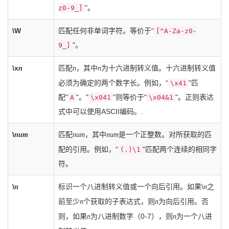
"。
z0-9_]
\W
匹配任何非单词字符。等价于“
[^A-Za-z0-
"。
9_]
\x
匹配
，其中
为十六进制转义值。十六进制转义值
n
n
n
必须为确定的两个数字长。例如，“
"匹
\x41
配"
"。"
"则等价于"
"。正则表达
A
\x041
\x04&1
式中可以使用ASCII编码。.
\
匹配
，其中
是一个正整数。对所获取的匹
num
num
num
配的引用。例如，“
"匹配两个连续的相同字
(.)\1
符。
\
标识一个八进制转义值或一个向后引用。如果\
之
n
n
前至少
个获取的子表达式，则
为向后引用。否
n
n
则，如果
为八进制数字（0-7），则
为一个八进
n
n