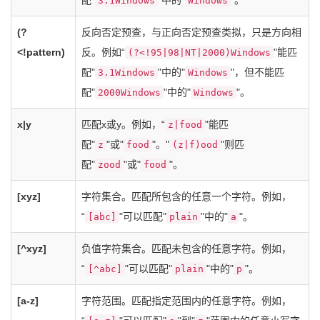
配"
"中的"
"。
3.1Windows
Windows
(?
反向否定预查，与正向否定预查类拟，只是方向相
<!pattern)
反。例如“
"能匹
(?<!95|98|NT|2000)Windows
配"
"中的"
"，但不能匹
3.1Windows
Windows
配"
"中的"
"。
2000Windows
Windows
x|y
匹配x或y。例如，“
"能匹
z|food
配"
"或"
"。"
"则匹
z
food
(z|f)ood
配"
"或"
"。
zood
food
[xyz]
字符集合。匹配所包含的任意一个字符。例如，
“
"可以匹配"
"中的"
"。
[abc]
plain
a
[^xyz]
负值字符集合。匹配未包含的任意字符。例如，
“
"可以匹配"
"中的"
"。
[^abc]
plain
p
[a-z]
字符范围。匹配指定范围内的任意字符。例如，