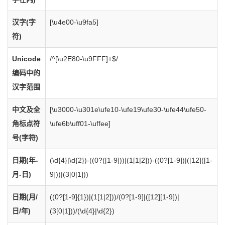
汉字(字
[\u4e00-\u9fa5]
符)
Unicode
/^[\u2E80-\u9FFF]+$/
编码中的
汉字范围
中文及全
[\u3000-\u301e\ufe10-\ufe19\ufe30-\ufe44\ufe50-
角标点符
\ufe6b\uff01-\uffee]
号(字符)
日期(年-
(\d{4}|\d{2})-((0?([1-9]))|(1[1|2]))-((0?[1-9])|([12]([1-
月-日)
9]))|(3[0|1]))
日期(月/
((0?[1-9]{1})|(1[1|2]))/(0?[1-9]|([12][1-9])|
日/年)
(3[0|1]))/(\d{4}|\d{2})