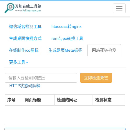
万
微信域名检测工具
htaccess转nginx
能
生成桌面快捷方式
rem与px转换工具
在
在线制作ico图标
生成网页Meta标签
网站死链检测
线
更多工具
工
立即检测死链
HTTP状态码解释
具
序号
网页标题
检测的网址
检测状态
箱